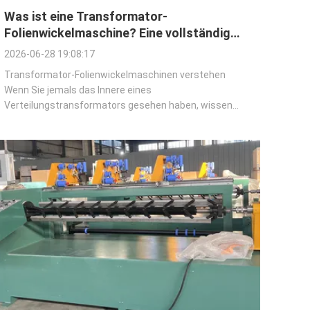
Was ist eine Transformator-
Folienwickelmaschine? Eine vollständige
Einführung
2026-06-28 19:08:17
Transformator-Folienwickelmaschinen verstehen
Wenn Sie jemals das Innere eines
Verteilungstransformators gesehen haben, wissen
Sie, dass dieser Spulen aus leitfähigem Material
enthält. Traditionell wurden diese Spulen hergestellt,
indem runder Kupferdraht um einen Kern gewickelt
wurde. Wenn Sie sich ...