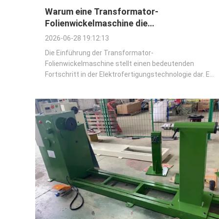
Warum eine Transformator-
Folienwickelmaschine die
Transformatorenfertigung revolutioniert
2026-06-28 19:12:13
Die Einführung der Transformator-
Folienwickelmaschine stellt einen bedeutenden
Fortschritt in der Elektrofertigungstechnologie dar. Es
handelt sich nicht nur um eine andere Methode zum
Aufbau einer Spule; Es verbessert grundlegend die
Leistung, Zuverlässigkeit und Herstellbarkeit des
Transformators ...