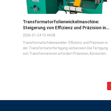
Transformatorfolienwickelmaschine:
Steigerung von Effizienz und Präzision in
der Transformatorenherstellung
2026-01-24 15:44:08
Transformatorfolienwickler: Effizienz und Präzision in
der Transformatorfertigung verbessern Die Fertigung
von Transformatoren erfordert Präzision, Konsistenz
und hohe Effizienz, um den anspruchsvollen
Standards moderner elektrischer Geräte gerecht zu
werden.Im Mittelpunkt dieses Prozesses steht die ...