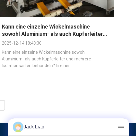
Kann eine einzelne Wickelmaschine
sowohl Aluminium- als auch Kupferleiter
und mehrere Isolationsarten behandeln?
2025-12-14 18:48:30
Kann eine einzelne Wickelmaschine sowohl
Aluminium- als auch Kupferleiter und mehrere
Isolationsarten behandeln? In einer
wettbewerbsorientierten Produktionslandschaft sind
Flexibilität und Vermögensnutzung von größter
Bedeutung.Ein Transformatorhersteller muss häufig
Spulen mit verschiedenen ...
e
Jack Liao