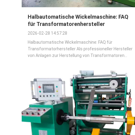
Halbautomatische Wickelmaschine: FAQ
für Transformatorenhersteller
2026-02-28 14:57:28
Halbautomatische Wickelmaschine: FAQ für
Transformatorhersteller Als professioneller Hersteller
von Anlagen zur Herstellung von Transformatoren
beantworten wir die wichtigsten Fragen zu
halbautomatischen Wicklungsmaschinen und
praktischen Anlagen für die Produktion von
Transformatorspulen.Es ist ...