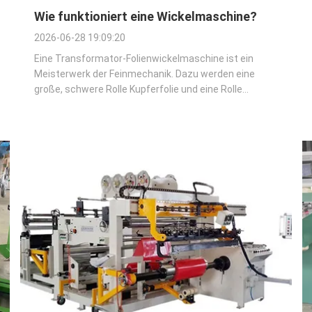
Wie funktioniert eine Wickelmaschine?
2026-06-28 19:09:20
Eine Transformator-Folienwickelmaschine ist ein
Meisterwerk der Feinmechanik. Dazu werden eine
große, schwere Rolle Kupferfolie und eine Rolle
Isolierpapier zu einer dichten, elektrisch perfekten
Spule kombiniert, die Tausende von Ampere
verarbeiten kann. Dies ist keine einfache „Abschluss“...