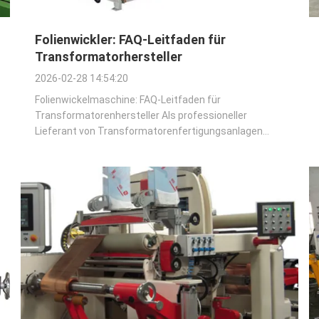
Folienwickler: FAQ-Leitfaden für
Transformatorhersteller
2026-02-28 14:54:20
Folienwickelmaschine: FAQ-Leitfaden für
Transformatorenhersteller Als professioneller
Lieferant von Transformatorenfertigungsanlagen
beantworten wir wichtige Fragen zu
Folienwickelmaschinen – unverzichtbare Geräte für
hochwertige Transformatorenwicklungen –, um Ihnen
zu helfen, ihren Wert und ihre ...