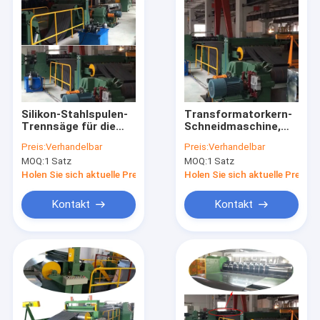
Silikon-Stahlspulen-
Transformatorkern-
Trennsäge für die
Schneidmaschine,
Transformator-Kern-
Schlitz-Silizium-
Preis:
Verhandelbar
Preis:
Verhandelbar
Herstellung
Stahlblech-
MOQ:
1 Satz
MOQ:
1 Satz
Schneidemaschine
Holen Sie sich aktuelle Preis
Holen Sie sich aktuelle Preis
Kontakt
Kontakt
Heim
Produkte
Videos