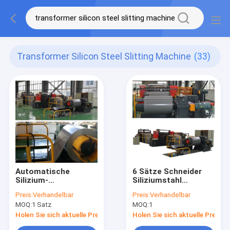
Transformer Silicon Steel Slitting Machine
(33)
Automatische
6 Sätze Schneider
Silizium-
Siliziumstahl
Stahlschneidmaschine
Schneidemaschine
Preis:
Verhandelbar
Preis:
Verhandelbar
mit 120 m/min
Transformator
MOQ:
1 Satz
MOQ:
1
Geschwindigkeit,
Kernschneider
±0,10 mm Präzision
Herstellung von
Holen Sie sich aktuelle Preis
Holen Sie sich aktuelle Preis
und 6 Sets von
Stahlband