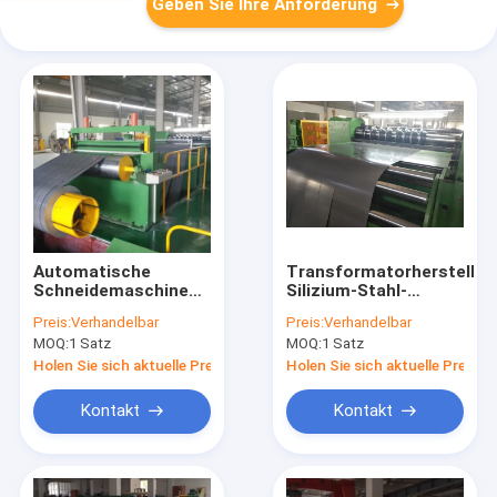
Geben Sie Ihre Anforderung
Automatische
Transformatorherstellun
Schneidemaschine
Silizium-Stahl-
für
Kernschneidemaschine
Preis:
Verhandelbar
Preis:
Verhandelbar
Siliziumstahlstreifen
MOQ:
1 Satz
MOQ:
1 Satz
500 mm ID
Holen Sie sich aktuelle Preis
Holen Sie sich aktuelle Preis
Kontakt
Kontakt