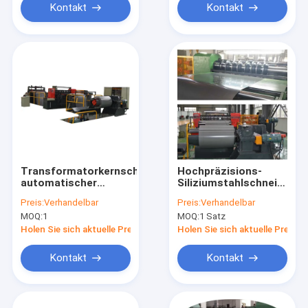
Schneidmaschinen
Kontakt
Kontakt
Transformatorkernschneidemaschine,
Hochpräzisions-
automatischer
Siliziumstahlschneidlinie
Siliziumstahlschneider
mit ±0,1 mm
Preis:
Verhandelbar
Preis:
Verhandelbar
Schnittgenauigkeit,
MOQ:
1
MOQ:
1 Satz
Schnittgeschwindigkeit
von 120 m/min und
Holen Sie sich aktuelle Preis
Holen Sie sich aktuelle Preis
schleiffreier
Veredelung für die
Kontakt
Kontakt
Herstellung von
Transformatorkernen