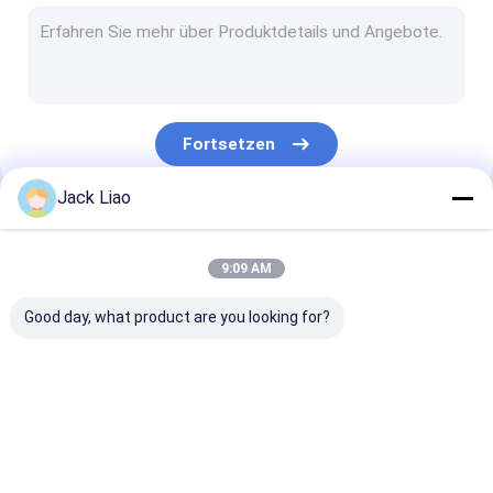
Kupferne Folien-Wickelmaschine
Automatische Spulen-Wickelmaschine
Transformator-Kern-Schneidemaschine
Fortsetzen
Transformator-Kern-Hubtisch
Jack Liao
Gewölbte Flosse, die Maschine bildet
Unsere Kategorien
Kern-Trennsäge
9:09 AM
Automatische Kern-Schneidemaschine
Good day, what product are you looking for?
Silikon-Stahlschneidemaschine
Bewegungsspulen-Wickelmaschine
Transformator-
Transformator-
Kupferne Folie
Metallfolien-Rolle
Folien-
Spulen-
Wickelmaschi
Wickelmaschine
Wickelmaschine