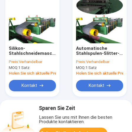
Silikon-
Automatische
Stahlschneidemaschine-
Stahlspulen-Slitter-
Transformator-Kern-
Maschinen-Linie
Preis:
Verhandelbar
Preis:
Verhandelbar
Trennsäge 120
Silikon-Stahlkern-
MOQ:
1 Satz
MOQ:
1 Satz
m/min
Slitter
Holen Sie sich aktuelle Preis
Holen Sie sich aktuelle Preis
Kontakt
Kontakt
Sparen Sie Zeit
Lassen Sie uns mit Ihnen die besten
Produkte kontaktieren.