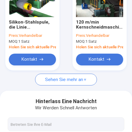
Über uns
Werksbesichtigung
Silikon-Stahlspule,
120 m/min
die Linie
Kernschneidmaschine
Qualitätskontrolle
automatisches Kern-
Präzisionsschneidung
Preis:
Verhandelbar
Preis:
Verhandelbar
Trennsäge-einfaches
und Trennung
MOQ:
1 Satz
MOQ:
1 Satz
bearbeitet
elektrischer
Kontakt mit uns
aufschlitzt
Stahlspulen
Holen Sie sich aktuelle Preis
Holen Sie sich aktuelle Preis
Neuigkeiten
Kontakt
Kontakt
Fälle
Sehen Sie mehr an
Bitte um ein Angebot
Hinterlass Eine Nachricht
Wir Werden Schnell Antworten
Transformator-Folien-Wickelmaschine
Transformator-Spulen-Wickelmaschine