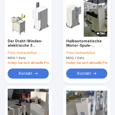
Der Draht-Winden-
Halbautomatische
elektrische 3
Motor-Spule-
Kilowatt
Windemaschine mit
Preis:
Verhandelbar
Preis:
Verhandelbar
Bewegungsspulen-
verstellbarer Form, 3
MOQ:
1 Satz
MOQ:
1 Satz
Wickelmaschine-
kW Windleistung und
1400mm Höhen-
200 RPM
Holen Sie sich aktuelle Preis
Holen Sie sich aktuelle Preis
Windgeschwindigkeit
Kontakt
Kontakt
Heim
Produkte
Videos