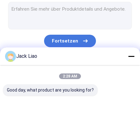
Kupferne Folien-Wickelmaschine
Automatische Spulen-Wickelmaschine
Transformator-Kern-Schneidemaschine
Fortsetzen
Transformator-Kern-Hubtisch
Jack Liao
Gewölbte Flosse, die Maschine bildet
Unsere Kategorien
Kern-Trennsäge
2:28 AM
Automatische Kern-Schneidemaschine
Good day, what product are you looking for?
Silikon-Stahlschneidemaschine
Bewegungsspulen-Wickelmaschine
Transformator-
Transformator-
Kupferne Folie
Metallfolien-Rolle
Folien-
Spulen-
Wickelmaschi
Wickelmaschine
Wickelmaschine