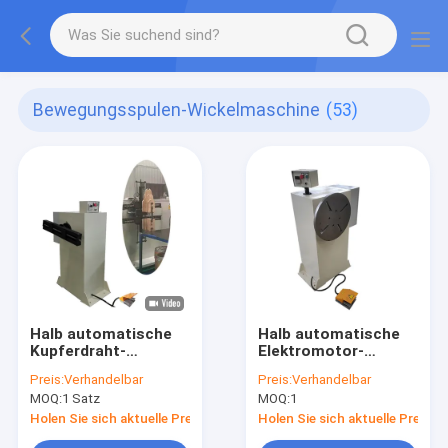
Bewegungsspulen-Wickelmaschine
(53)
Halb automatische
Halb automatische
Kupferdraht-
Elektromotor-
Wickelmaschine-
Spulen-
Preis:
Verhandelbar
Preis:
Verhandelbar
Elektromotor
Wickelmaschine-
MOQ:
1 Satz
MOQ:
1
Kupfer-oder
Aluminiumdraht-
Holen Sie sich aktuelle Preis
Holen Sie sich aktuelle Preis
Winde