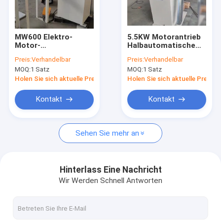
Über uns
Werksbesichtigung
MW600 Elektro-
5.5KW Motorantrieb
Motor-
Halbautomatische
Qualitätskontrolle
Windemaschine mit
Motor-Spule
Preis:
Verhandelbar
Preis:
Verhandelbar
200 Rpm
Wicklmaschine mit
MOQ:
1 Satz
MOQ:
1 Satz
Geschwindigkeit, 3
zwei einstellbaren
Kontakt mit uns
kW Leistung und
Blöcken (Abstand
Holen Sie sich aktuelle Preis
Holen Sie sich aktuelle Preis
verstellbarer Form
200 mm - 1500 mm)
für Statorspulpen
Neuigkeiten
Kontakt
Kontakt
Fälle
Sehen Sie mehr an
Bitte um ein Angebot
Hinterlass Eine Nachricht
Wir Werden Schnell Antworten
Transformator-Folien-Wickelmaschine
Transformator-Spulen-Wickelmaschine