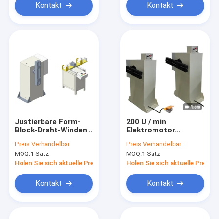
Kontakt
Kontakt
Justierbare Form-
200 U / min
Block-Draht-Winden-
Elektromotor
elektrische Spulen-
Spulenwickelmaschine
Preis:
Verhandelbar
Preis:
Verhandelbar
Wickelmaschine
3KW Motorantrieb
MOQ:
1 Satz
MOQ:
1 Satz
100rpm
Drahtwickler
Holen Sie sich aktuelle Preis
Holen Sie sich aktuelle Preis
Kontakt
Kontakt