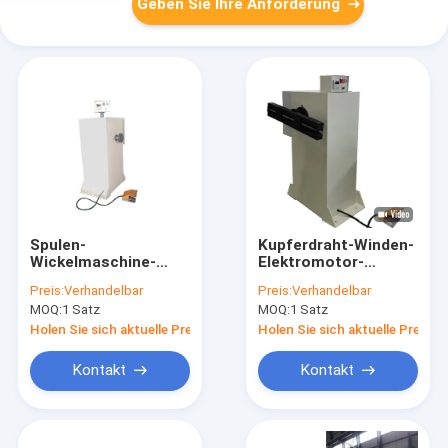
Geben Sie Ihre Anforderung
Spulen-
Kupferdraht-Winden-
Wickelmaschine-
Elektromotor-
Kupferdraht-Winde
Spulen-
Preis:
Verhandelbar
Preis:
Verhandelbar
des Motor400rpm
Wickelmaschine
MOQ:
1 Satz
MOQ:
1 Satz
halb automatische
200rpm
Holen Sie sich aktuelle Preis
Holen Sie sich aktuelle Preis
Kontakt
Kontakt