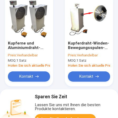
Kupferne und
Kupferdraht-Winden-
Aluminiumdraht-
Bewegungsspulen-
Winden-
Wickelmaschine
Preis:
Verhandelbar
Preis:
Verhandelbar
automatische
400rpm
MOQ:
1 Satz
MOQ:
1 Satz
Spulen-
Wickelmaschine
Holen Sie sich aktuelle Preis
Holen Sie sich aktuelle Preis
200rpm
Kontakt
Kontakt
Sparen Sie Zeit
Lassen Sie uns mit Ihnen die besten
Produkte kontaktieren.