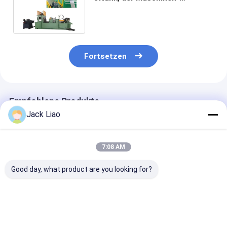
Transformator gewölbten
Behälter macht
Fortsetzen
Empfohlene Produkte
Jack Liao
7:08 AM
Good day, what product are you looking for?
Transformator-
Automatische TIG-
BWX1300-400
Öltank-Kühlkörper-
Schweißmaschine
Wellrippenfo
Gewölbenflossenformmaschine
zur Formung von
mit einer
Spezialgeräte
Wellflossen 3 - 4
Rippenbreite v