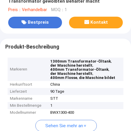
Transformator gewölbten Behälter macht
Preis：Verhandelbar
MOQ：1
Bestpreis
Kontakt
Produkt-Beschreibung
,
1300mm Transformator-Öltank
,
der Maschine herstellt
Markieren
,
400mm Transformator-Öltank
,
der Maschine herstellt
,
400mm Flosse
die Maschine bildet
Herkunftsort
China
Lieferzeit
90 Tage
Markenname
STT
Min Bestellmenge
1
Modellnummer
BWX1300-400
Sehen Sie mehr an