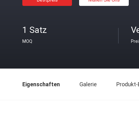
1 Satz
V
MOQ
Pre
Eigenschaften
Galerie
Produkt-