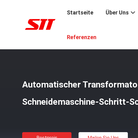
Startseite
Über Uns
Startseite
/
Produkte
/
Transformator-Kern-Schneidem
Referenzen
Automatischer Transformato
Schneidemaschine-Schritt-S
Bestpreis
Mailen Sie Uns