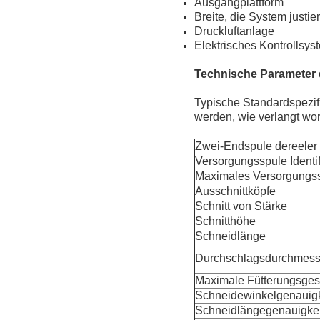
Ausgangplattform
Breite, die System justier
Druckluftanlage
Elektrisches Kontrollsys
Technische Parameter
Typische Standardspezif
werden, wie verlangt wo
Zwei-Endspule dereeler 
Versorgungsspule Identif
Maximales Versorgungs
Ausschnittköpfe
Schnitt von Stärke
Schnitthöhe
Schneidlänge
Durchschlagsdurchmess
Maximale Fütterungsges
Schneidewinkelgenauigk
Schneidlängegenauigkei