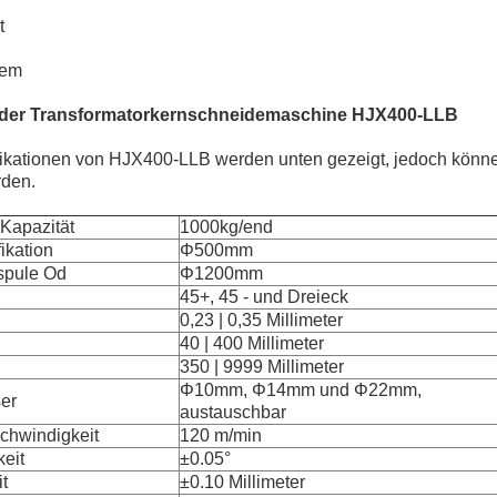
t
tem
 der Transformatorkernschneidemaschine HJX400-LLB
ikationen von HJX400-LLB werden unten gezeigt, jedoch können
rden.
Kapazität
1000kg/end
ikation
Φ500mm
spule Od
Φ1200mm
45+, 45 - und Dreieck
0,23 | 0,35 Millimeter
40 | 400 Millimeter
350 | 9999 Millimeter
Φ10mm, Φ14mm und Φ22mm,
er
austauschbar
chwindigkeit
120 m/min
eit
±0.05°
t
±0.10 Millimeter