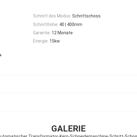
Schnitt des Modus:
Schrittschoss
Schnitthöhe:
40 | 400mm
Garantie:
12 Monate
Energie:
15kw
,
h
GALERIE
utomatischer Transformator-Kern-Schneidemaschine-Schritt-Scho