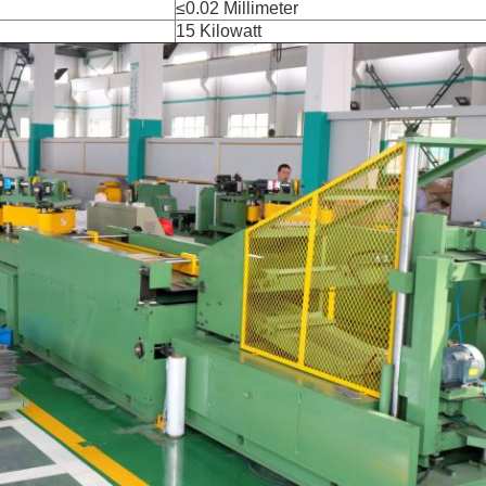
≤0.02 Millimeter
15 Kilowatt