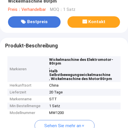
Wickelmaschine 80rpm
Preis：Verhandelbar
MOQ：1 Satz
Bestpreis
Kontakt
Produkt-Beschreibung
Wickelmaschine des Elektromotor-
80rpm
,
Markieren
Halb
Selbstbewegungswickelmaschine
,
Wickelmaschine des Motor80rpm
Herkunftsort
China
Lieferzeit
20 Tage
Markenname
STT
Min Bestellmenge
1 Satz
Modellnummer
MW1200
Sehen Sie mehr an