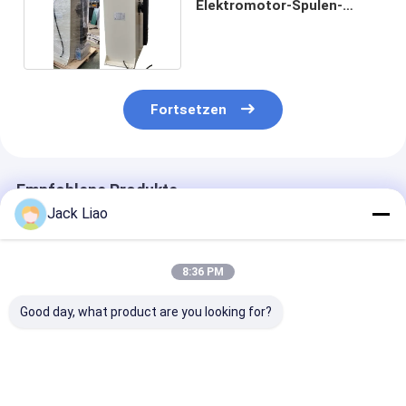
Elektromotor-Spulen-
Wickelmaschine 80rpm
Fortsetzen
Empfohlene Produkte
Jack Liao
8:36 PM
Good day, what product are you looking for?
5.5KW Motorantrieb
Halbautomatische
Halbautomati
Halbautomatische
elektrische
Kupferdrahtwi
Motor-Spule
Motorwickelmaschine