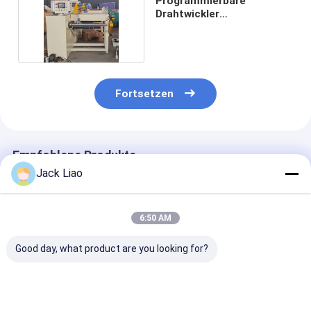
Programmierbare
Drahtwickler
Automatische
Spulenwickler
Fortsetzen
Empfohlene Produkte
Jack Liao
6:50 AM
Good day, what product are you looking for?
Robuste,
Automatische
Automatische
automatische 1000-
Spulenwickelmaschine
Spulenwickel