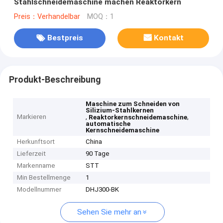
Stahlschneidemaschine machen Reaktorkern
Preis：Verhandelbar
MOQ：1
Bestpreis
Kontakt
Produkt-Beschreibung
Maschine zum Schneiden von
Silizium-Stahlkernen
Markieren
,
,
Reaktorkernschneidemaschine
automatische
Kernschneidemaschine
Herkunftsort
China
Lieferzeit
90 Tage
Markenname
STT
Min Bestellmenge
1
Modellnummer
DHJ300-BK
Sehen Sie mehr an