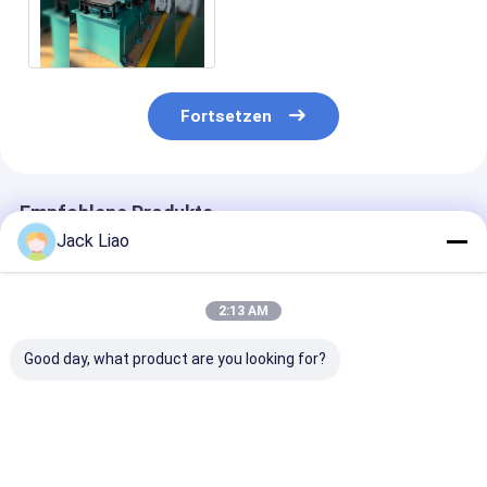
Silizium
Stahlschneidemaschine
machen Reaktorkern
Fortsetzen
Empfohlene Produkte
Jack Liao
2:13 AM
Good day, what product are you looking for?
DHJ300
Automatische
Automatische
Hochpräzisionsservogetriebene
Kernschneidemaschine
Kernschneide
automatische
Silizium-Stahl-
für Reaktoren
Kernschneidemaschine
Streifen-Schneider