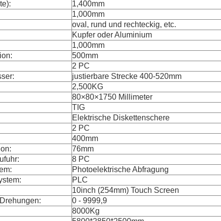
te):
1,400mm
1,000mm
oval, rund und rechteckig, etc.
Kupfer oder Aluminium
1,000mm
ion:
500mm
2 PC
ser:
justierbare Strecke 400-520mm
2,500KG
80×80×1750 Millimeter
TIG
Elektrische Diskettenschere
2 PC
400mm
ion:
76mm
ufuhr:
8 PC
tem:
Photoelektrische Abfragung
ystem:
PLC
10inch (254mm) Touch Screen
 Drehungen:
0 - 9999,9
8000Kg