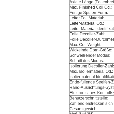
Axiale Länge (Folienbrei
Max. Finished Coil Od.:
Fertige Spulen-Form:
Leiter Foil Material:
Leiter-Material Od.:
Leiter-Material Identifikat
Folie Decoiler-Zahl:
Folie Decoiler-Durchmes
Max. Coil Weight:
Wickelnde Dorn-Größe:
Schweißender Modus:
Schnitt des Modus:
Isolierung Decoiler-Zahl:
Max. Isoliermaterial Od.:
Isoliermaterial Identifikat
Ende-füllende Streifen-Z
Rand-Ausrichtungs-Sys
Elektronisches Kontrolls
Benutzerschnittstelle:
Zählend erstrecken sich
Gesamtgewicht: