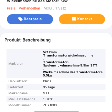
Wickelmaschine des Motor5.5kw
Preis：Verhandelbar
MOQ：1 Satz
Bestpreis
Kontakt
Produkt-Beschreibung
5x12mm
Transformatorwickelmaschine
,
Transformator-
Markieren
Spulenwickelmaschine 5.5kw STT
,
Wickelmaschine des Transformators
5.5kw
Herkunftsort
China
Lieferzeit
35 Tage
Markenname
STT
Min Bestellmenge
1 Satz
Modellnummer
ZPX1000