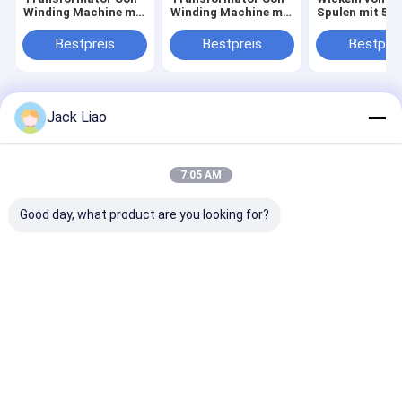
Winding Machine mit
Winding Machine mit
Spulen mit 5x
0,75 kW Servomotor
PLC-Steuerung für
Max-Flachdra
und 400 mm Max
hohe Effizienz
400 mm Max-
Bestpreis
Bestpreis
Bestprei
Winding Breite
Wickelbreite
Startseite
Über uns
Kontakt
Desktop Site
Jack Liao
Sitemap
Privacy Policy
Qualität
Transformator-Folien-Wickelmaschine
China
Fabrik.Copyright © 2026 Suzhou Tronsing Technology Co., Ltd. All
7:05 AM
Rights Reserved.
Good day, what product are you looking for?
Heim
Produkte
Videos