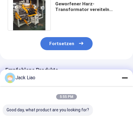
Geworfener Harz-
Transformator vereiteln
Wickelmaschine zwei
Schichten Film-Streifen-
Fortsetzen
Empfohlene Produkte
Jack Liao
5:55 PM
Good day, what product are you looking for?
1400mm Folienbreite
Transformator-
Transformato
Transformator
Folienwickelmaschine
Folienwickler 