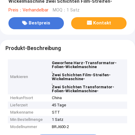
Wickelmaschine zwei Schichten Film-Streifen-
Preis：Verhandelbar
MOQ：1 Satz
Bestpreis
Kontakt
Produkt-Beschreibung
Geworfene Harz-Transformator-
Folien-Wickelmaschine
,
Zwei Schichten Film-Streifen-
Markieren
Wickelmaschine-
,
Zwei Schichten Transformator-
Folien-Wickelmaschine-
Herkunftsort
China
Lieferzeit
45 Tage
Markenname
STT
Min Bestellmenge
1 Satz
Modellnummer
BRJ600-2