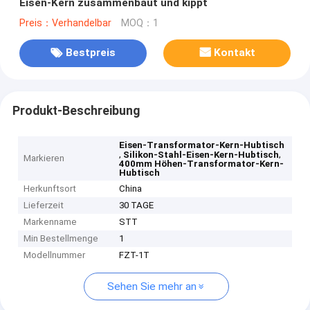
Eisen-Kern zusammenbaut und kippt
Preis：Verhandelbar
MOQ：1
Bestpreis
Kontakt
Produkt-Beschreibung
Eisen-Transformator-Kern-Hubtisch
,
,
Silikon-Stahl-Eisen-Kern-Hubtisch
Markieren
400mm Höhen-Transformator-Kern-
Hubtisch
Herkunftsort
China
Lieferzeit
30 TAGE
Markenname
STT
Min Bestellmenge
1
Modellnummer
FZT-1T
Sehen Sie mehr an