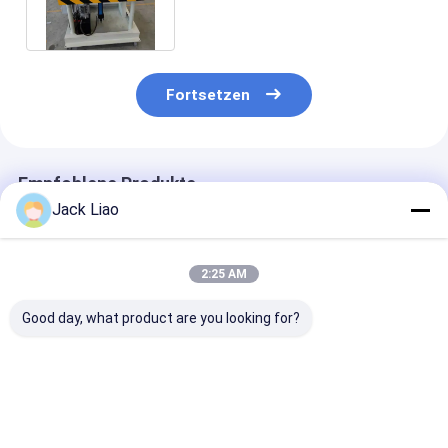
Fortsetzen
Empfohlene Produkte
Jack Liao
2:25 AM
Good day, what product are you looking for?
Tabelle zur Montage
Tabelle für die
Lap Core Stac
des amorphen
Montage des
Table
Transformatorkerns
Blechkerns
Transformato
Kernmontage-
Tabelle
Bestpreis
Bestpreis
Bestprei