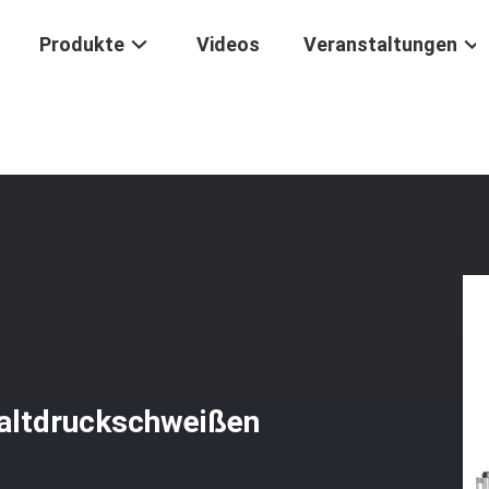
Produkte
Videos
Veranstaltungen
chine
/
Transformatorherstellung Trockentransformator-Folienwick
Kaltdruckschweißen