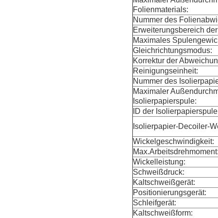
Folienmaterials:
Nummer des Folienabwic
Erweiterungsbereich der
Maximales Spulengewic
Gleichrichtungsmodus:
Korrektur der Abweichun
Reinigungseinheit:
Nummer des Isolierpapi
Maximaler Außendurchm
Isolierpapierspule:
ID der Isolierpapierspule
Isolierpapier-Decoiler-We
Wickelgeschwindigkeit:
Max.Arbeitsdrehmoment
Wickelleistung:
Schweißdruck:
Kaltschweißgerät:
Positionierungsgerät:
Schleifgerät:
Kaltschweißform: