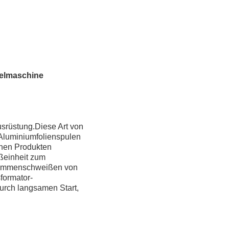
kelmaschine
usrüstung.Diese Art von
 Aluminiumfolienspulen
chen Produkten
ßeinheit zum
usammenschweißen von
formator-
urch langsamen Start,