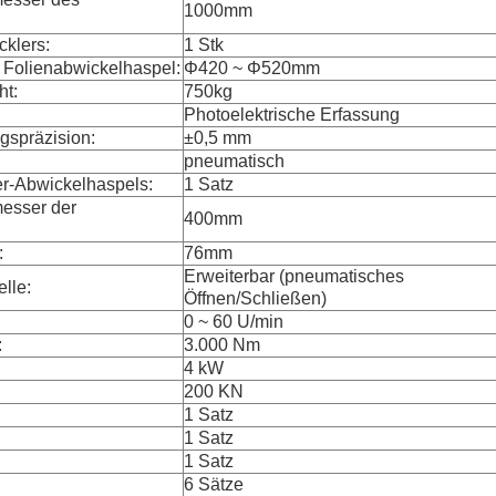
1000mm
klers:
1 Stk
 Folienabwickelhaspel:
Φ420 ~ Φ520mm
ht:
750kg
Photoelektrische Erfassung
gspräzision:
±0,5 mm
pneumatisch
er-Abwickelhaspels:
1 Satz
esser der
400mm
:
76mm
Erweiterbar (pneumatisches
lle:
Öffnen/Schließen)
0 ~ 60 U/min
:
3.000 Nm
4 kW
200 KN
1 Satz
1 Satz
1 Satz
6 Sätze