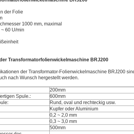
n der Folie
mm
rchmesser 1000 mm, maximal
 ~ 60 U/min
ßeinheit
der Transformatorfolienwickelmaschine BRJ200
ikationen der Transformator-Folienwickelmaschine BRJ200 sind 
uch nach Wunsch hergestellt werden.
200mm
rtigen Spule.:
600mm
ule:
Rund, oval und rechteckig usw.
Kupfer oder Aluminium
0,2 ~ 2,0 mm
0,3 ~ 3,0 mm
500mm
esser des