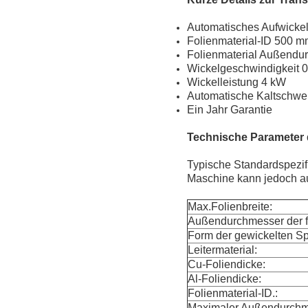
Automatisches Aufwickel
Folienmaterial-ID 500 
Folienmaterial Außendu
Wickelgeschwindigkeit 0
Wickelleistung 4 kW
Automatische Kaltschwei
Ein Jahr Garantie
Technische Parameter 
Typische Standardspezif
Maschine kann jedoch a
Max.Folienbreite:
Außendurchmesser der fe
Form der gewickelten Sp
Leitermaterial:
Cu-Foliendicke:
Al-Foliendicke:
Folienmaterial-ID.:
Maximaler Außendurchm