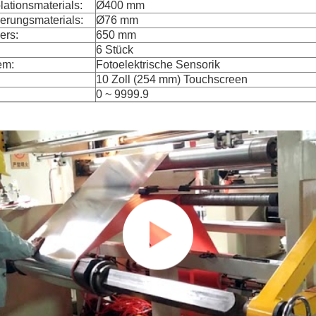
lationsmaterials:
Ø400 mm
erungsmaterials:
Ø76 mm
ers:
650 mm
6 Stück
em:
Fotoelektrische Sensorik
10 Zoll (254 mm) Touchscreen
0 ~ 9999.9