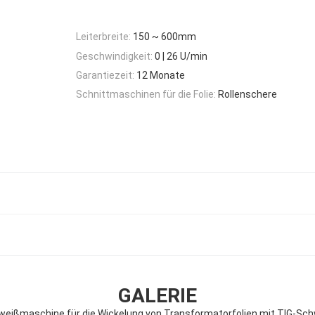
Leiterbreite:
150 ~ 600mm
Geschwindigkeit:
0 | 26 U/min
Garantiezeit:
12 Monate
Schnittmaschinen für die Folie:
Rollenschere
GALERIE
eißmaschine für die Wickelung von Transformatorfolien mit TIG-Sc