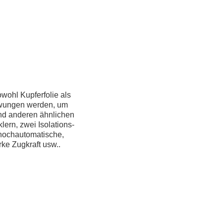
wohl Kupferfolie als
chwungen werden, um
nd anderen ähnlichen
ern, zwei Isolations-
 hochautomatische,
ke Zugkraft usw..