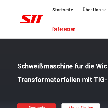
Startseite
Über Uns
Startseite
/
Produkte
/
Transformator-Folien-Wickelmas
Referenzen
Schweißmaschine für die Wic
Transformatorfolien mit TIG
Bestpreis
Mailen Sie Uns