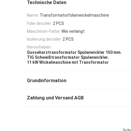
Technische Daten
Name:
Transformatorfolienwickelmaschine
Folie decoiler:
2 PCS
Maschinen-Farbe:
Wie verlangt
Isolierung decoiler:
2 PCS
Hervorheben:
,
Gusseharztransformator Spulenwickler 150 mm
,
TIG Schweißtransformator Spulenwickler
11 kW Wickelmaschine mit Transformator
Grundinformation
Zahlung und Versand AGB
Schw