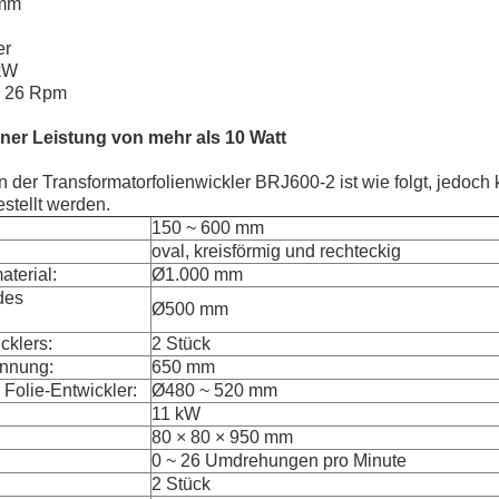
 mm
er
 kW
~ 26 Rpm
iner Leistung von mehr als 10 Watt
n der Transformatorfolienwickler BRJ600-2 ist wie folgt, jedoch 
tellt werden.
150 ~ 600 mm
oval, kreisförmig und rechteckig
terial:
Ø1.000 mm
des
Ø500 mm
cklers:
2 Stück
annung:
650 mm
Folie-Entwickler:
Ø480 ~ 520 mm
11 kW
80 × 80 × 950 mm
0 ~ 26 Umdrehungen pro Minute
2 Stück