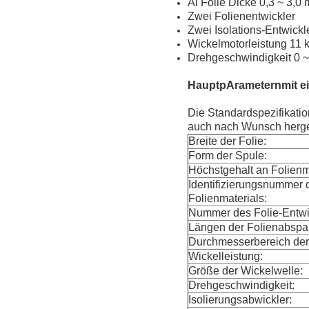
Al Folie Dicke 0,3 ~ 3,0
Zwei Folienentwickler
Zwei Isolations-Entwickl
Wickelmotorleistung 11
Drehgeschwindigkeit 0 
Haupt
p
Arametern
mit e
Die Standardspezifikatio
auch nach Wunsch herges
Breite der Folie:
Form der Spule:
Höchstgehalt an Folienma
Identifizierungsnummer 
Folienmaterials:
Nummer des Folie-Entwi
Längen der Folienabsp
Durchmesserbereich der 
Wickelleistung:
Größe der Wickelwelle:
Drehgeschwindigkeit:
Isolierungsabwickler: