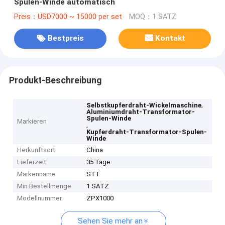
Spulen-Winde automatisch
Preis：USD7000 ~ 15000 per set
MOQ：1 SATZ
Bestpreis
Kontakt
Produkt-Beschreibung
,
Selbstkupferdraht-Wickelmaschine
Aluminiumdraht-Transformator-
Spulen-Winde
Markieren
,
Kupferdraht-Transformator-Spulen-
Winde
Herkunftsort
China
Lieferzeit
35 Tage
Markenname
STT
Min Bestellmenge
1 SATZ
Modellnummer
ZPX1000
Sehen Sie mehr an