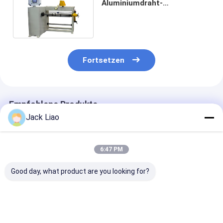
Aluminiumdraht-
Transformator-Spulen-
Winde automatisch
Fortsetzen
Empfohlene Produkte
Jack Liao
6:47 PM
Good day, what product are you looking for?
PLC-gesteuerte
7.5kw Motor 3-Kopf
Maschine zum
Transformator Coil
Transformator Coil
Wickeln von C
Winding Machine mit
Winding Machine mit
Spulen mit 5x