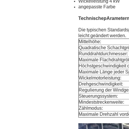
Wickelleistung 4 kW
angepasste Farbe
Technische
p
Arameter
Die typischen Standards
leicht geändert werden.
Mittelhöhe:
Quadratische Schachtgr
Runddrahtdurchmesser:
Maximale Flachdrahtgrö
Höchstgeschwindigkeit d
Maximale Länge jeder Sp
Wickelmotorleistung:
Drehgeschwindigkeit:
Regulierung der Windge
Steuerungssystem:
Mindeststreckenweite:
Zählmodus:
Maximale Drehzahl vordef