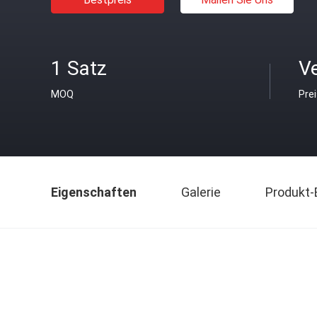
1 Satz
V
MOQ
Pre
Eigenschaften
Galerie
Produkt-