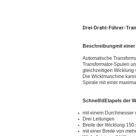
Drei-Draht-Führer-Tra
Beschreibung
mit eine
Automatische Transforma
Transformator-Spulen u
gleichzeitigen Wicklung 
Die Wicklmaschine kann 
Spirale mit einer maxim
Schnell!
d
Etapel
s der 
mit einem Durchmesser 
Drei Leitungen
Breite der Wicklung 15
mit einer Breite von meh