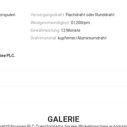
orspulen
Versorgungsdraht:
Flachdraht oder Runddraht
Windgeschwindigkeit:
0 | 200rpm
Gewährleistung:
12 Monate
Drahtmaterial:
kupferner/Aluminiumdraht
,
ine PLC
GALERIE
Drahtführungen PLC-Transformator-Spulen-Wickelmaschine automati