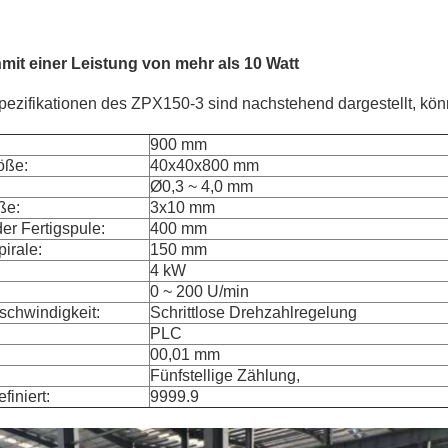
n
mit einer Leistung von mehr als 10 Watt
pezifikationen des ZPX150-3 sind nachstehend dargestellt, kö
900 mm
öße:
40x40x800 mm
Ø0,3 ~ 4,0 mm
ße:
3x10 mm
er Fertigspule:
400 mm
irale:
150 mm
4 kW
0 ~ 200 U/min
schwindigkeit:
Schrittlose Drehzahlregelung
PLC
00,01 mm
Fünfstellige Zählung,
iniert:
9999.9