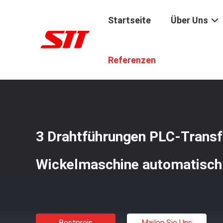
Startseite
Über Uns
Startseite
/
Produkte
/
Transformator-Spulen-Wickelma
Referenzen
3 Drahtführungen PLC-Trans
Wickelmaschine automatisch
Bestpreis
Mailen Sie Uns