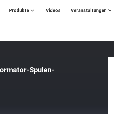
Produkte
Videos
Veranstaltungen
schine
/
3 Drahtführungen PLC-Transformator-Spulen-Wickelmaschi
formator-Spulen-