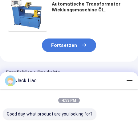
Automatische Transformator-
Wicklungsmaschine Öl
eingetauchte Transformator-
Spule-Wicklungsmaschine
Fortsetzen
Empfohlene Produkte
Jack Liao
4:53 PM
Good day, what product are you looking for?
PLC-gesteuerte
7.5kw Motor 3-Kopf
Maschine zum
Transformator Coil
Transformator Coil
Wickeln von C