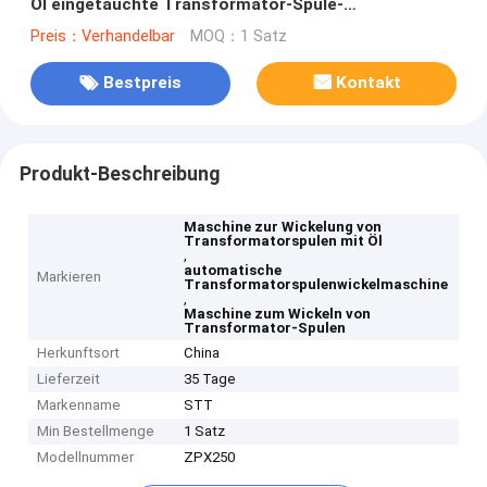
Öl eingetauchte Transformator-Spule-
Wicklungsmaschine
Preis：Verhandelbar
MOQ：1 Satz
Bestpreis
Kontakt
Produkt-Beschreibung
Maschine zur Wickelung von
Transformatorspulen mit Öl
,
automatische
Markieren
Transformatorspulenwickelmaschine
,
Maschine zum Wickeln von
Transformator-Spulen
Herkunftsort
China
Lieferzeit
35 Tage
Markenname
STT
Min Bestellmenge
1 Satz
Modellnummer
ZPX250