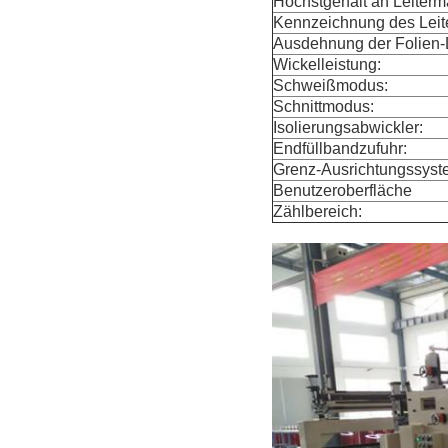
Höchstgehalt an Leiterm
Kennzeichnung des Leite
Ausdehnung der Folien-
Wickelleistung:
Schweißmodus:
Schnittmodus:
Isolierungsabwickler:
Endfüllbandzufuhr:
Grenz-Ausrichtungssyst
Benutzeroberfläche
Zählbereich: