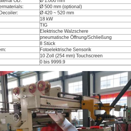
aterial OD:
Ø 1.000 mm
rmaterials:
Ø 500 mm (optional)
Decoiler:
Ø 420 ~ 520 mm
18 kW
TIG
Elektrische Walzschere
pneumatische Öffnung/Schließung
8 Stück
em:
Fotoelektrische Sensorik
10 Zoll (254 mm) Touchscreen
0 bis 9999.9