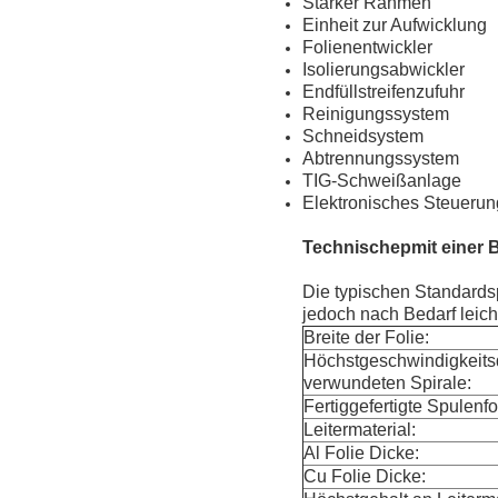
Stärker Rahmen
Einheit zur Aufwicklung
Folienentwickler
Isolierungsabwickler
Endfüllstreifenzufuhr
Reinigungssystem
Schneidsystem
Abtrennungssystem
TIG-Schweißanlage
Elektronisches Steueru
Technische
p
mit einer 
Die typischen Standards
jedoch nach Bedarf leich
Breite der Folie:
Höchstgeschwindigkeits
verwundeten Spirale:
Fertiggefertigte Spulenf
Leitermaterial:
Al Folie Dicke:
Cu Folie Dicke: