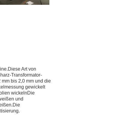
ine.Diese Art von
sharz-Transformator-
2 mm bis 2,0 mm und die
ckelmessung gewickelt
olien wickelnDie
hweißen und
eißen.Die
isierung.