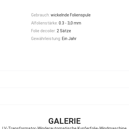
Gebrauch:
wickelnde Folienspule
Alfolienstärke:
0.3 - 3,0 mm
Folie decoiler:
2 Sätze
Gewährleistung:
Ein Jahr
GALERIE
LV-Transformator-Winderautomatische Kupferfolie-Windmaschine