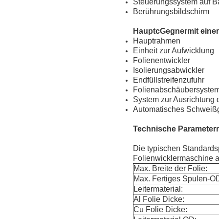
Steuerungssystem auf B
Berührungsbildschirm
Haupt
c
Gegner
mit eine
Hauptrahmen
Einheit zur Aufwicklung
Folienentwickler
Isolierungsabwickler
Endfüllstreifenzufuhr
Folienabschäubersyste
System zur Ausrichtung 
Automatisches Schweißg
Technische Parameter
Die typischen Standards
Folienwicklermaschine a
Max. Breite der Folie:
Max. Fertiges Spulen-O
Leitermaterial:
Al Folie Dicke:
Cu Folie Dicke: