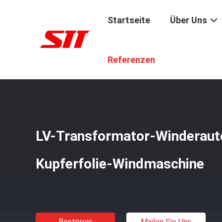
Startseite
Über Uns
Startseite
/
Produkte
/
Kupferne Folien-Wickelmaschine
Referenzen
LV-Transformator-Winderaut
Kupferfolie-Windmaschine
Bestpreis
Mailen Sie Uns