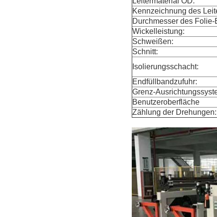
Leitermaterial OD:
Kennzeichnung des Leite
Durchmesser des Folie-E
Wickelleistung:
Schweißen:
Schnitt:
Isolierungsschacht:
Endfüllbandzufuhr:
Grenz-Ausrichtungssyst
Benutzeroberfläche
Zählung der Drehungen: