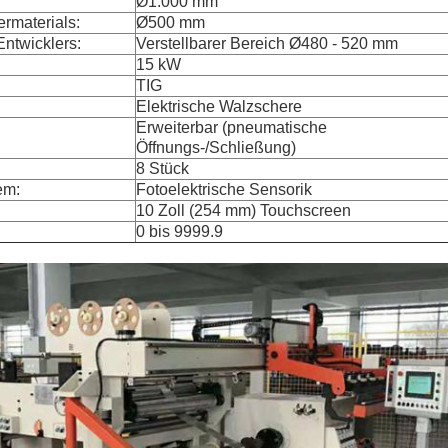
Ø1.000 mm
rmaterials:
Ø500 mm
ntwicklers:
Verstellbarer Bereich Ø480 - 520 mm
15 kW
TIG
Elektrische Walzschere
Erweiterbar (pneumatische
Öffnungs-/Schließung)
8 Stück
em:
Fotoelektrische Sensorik
10 Zoll (254 mm) Touchscreen
0 bis 9999.9