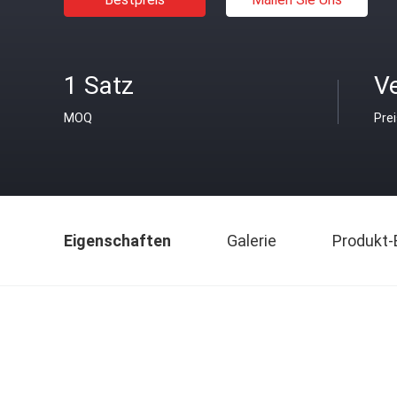
1 Satz
V
MOQ
Pre
Eigenschaften
Galerie
Produkt-