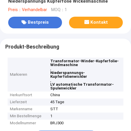
Niederspannungs Kupferfolie Wickelmaschine
Preis：Verhandelbar
MOQ：1
Bestpreis
Kontakt
Produkt-Beschreibung
Transformator-Winder-Kupferfolie-
Windmaschine
,
Niederspannungs-
Markieren
Kupferfolienwickler
,
LV automatische Transformator-
Spulenwickler
Herkunftsort
China
Lieferzeit
45 Tage
Markenname
STT
Min Bestellmenge
1
Modellnummer
BRJ300