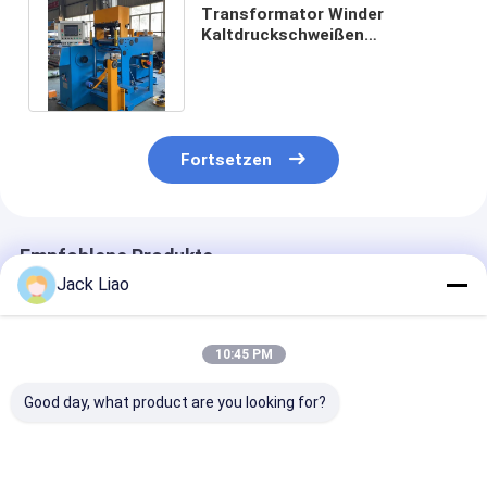
Transformator Winder
Kaltdruckschweißen
Niederspannungs Kupferfolie
Wickelmaschine
Fortsetzen
Empfohlene Produkte
Jack Liao
10:45 PM
Good day, what product are you looking for?
Automatische
200 mm
PLC-gesteuert
Folienwickelmaschine
automatische
Kupferfolienw