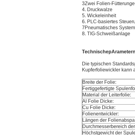
3Zwei Folien-Fütterunge
4. Druckwalze
5. Wickeleinheit
6. PLC-basiertes Steue
7Pneumatisches System
8. TIG-Schweißanlage
Technische
p
Arameter
Die typischen Standardsp
Kupferfoliewickler kann 
Breite der Folie:
Fertiggefertigte Spulenf
Material der Leiterfolie:
Al Folie Dicke:
Cu Folie Dicke:
Folienentwickler:
Längen der Folienabsp
Durchmesserbereich der 
Höchstgewicht der Spule