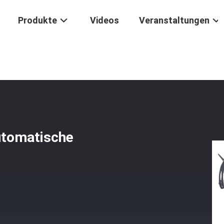
Produkte
Videos
Veranstaltungen
/
Zwei Decoiler Folie Winder Automatische Kupferfolie Wickelmaschin
utomatische