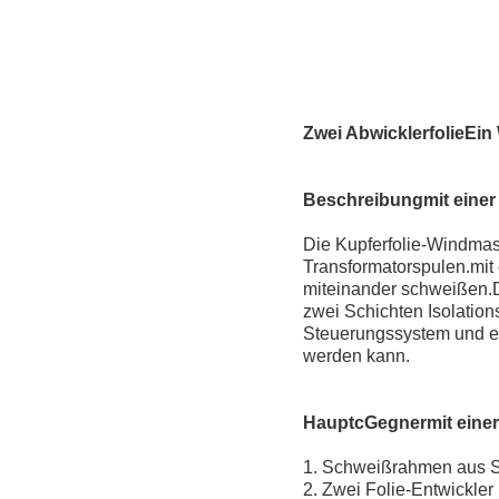
Zwei Abwicklerfolie
Ein
Beschreibung
mit eine
Die Kupferfolie-Windmas
Transformatorspulen.mit
miteinander schweißen.D
zwei Schichten Isolation
Steuerungssystem und ei
werden kann.
Haupt
c
Gegner
mit eine
1. Schweißrahmen aus S
2. Zwei Folie-Entwickler