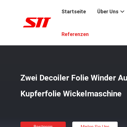
Startseite
Über Uns
Startseite
/
Produkte
/
Kupferne Folien-Wickelmaschine
Referenzen
Zwei Decoiler Folie Winder A
Kupferfolie Wickelmaschine
Bestpreis
Mailen Sie Uns