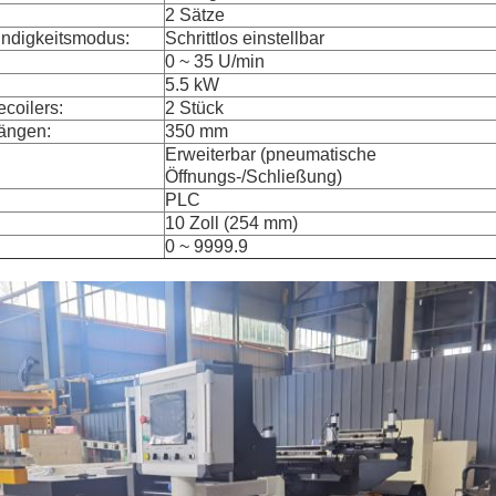
2 Sätze
indigkeitsmodus:
Schrittlos einstellbar
0 ~ 35 U/min
5.5 kW
coilers:
2 Stück
Längen:
350 mm
Erweiterbar (pneumatische
Öffnungs-/Schließung)
PLC
10 Zoll (254 mm)
0 ~ 9999.9