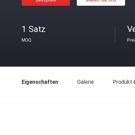
1 Satz
V
MOQ
Pre
Eigenschaften
Galerie
Produkt-