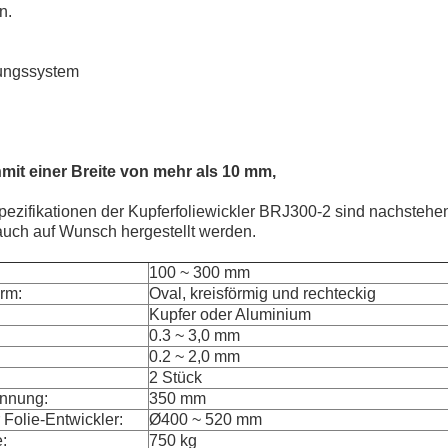
n.
rungssystem
n
mit einer Breite von mehr als 10 mm,
ezifikationen der Kupferfoliewickler BRJ300-2 sind nachstehend
auch auf Wunsch hergestellt werden.
100 ~ 300 mm
orm:
Oval, kreisförmig und rechteckig
Kupfer oder Aluminium
0.3 ~ 3,0 mm
0.2 ~ 2,0 mm
2 Stück
annung:
350 mm
Folie-Entwickler:
Ø400 ~ 520 mm
:
750 kg