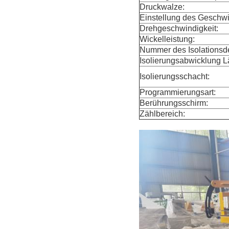
Druckwalze:
Einstellung des Geschw
Drehgeschwindigkeit:
Wickelleistung:
Nummer des Isolationsde
Isolierungsabwicklung 
Isolierungsschacht:
Programmierungsart:
Berührungsschirm:
Zählbereich: