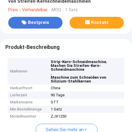
von Streifen-Kernschneidemaschinen
Preis：Verhandelbar
MOQ：1 Satz
Bestpreis
Kontakt
Produkt-Beschreibung
,
Strip-Kern-Schneidmaschine
Machen Sie Streifen-Kern-
Schneidmaschine
Markieren
,
Maschine zum Schneiden von
Silizium-Stahlkernen
Herkunftsort
China
Lieferzeit
90 Tage
Markenname
STT
Min Bestellmenge
1 Satz
Modellnummer
ZJX1250
Sehen Sie mehr an