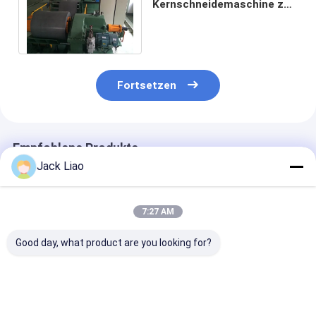
Kernschneidemaschine zur
Herstellung von Streifen-
Kernschneidemaschinen
Fortsetzen
Empfohlene Produkte
Jack Liao
7:27 AM
Good day, what product are you looking for?
Hochpräzisions-
Siliziumstahlblech-
1200 mm
Siliziumstahlschneidlinie
Längsteilanlage
automatische
mit ±0,1 mm
Automatische
Kernschneidm